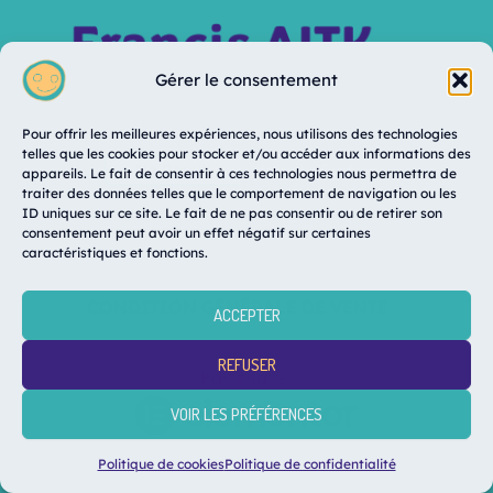
Gérer le consentement
© Copyright 2026 FrancisAITK
Pour offrir les meilleures expériences, nous utilisons des technologies
telles que les cookies pour stocker et/ou accéder aux informations des
No Result
Website Carbon
appareils. Le fait de consentir à ces technologies nous permettra de
traiter des données telles que le comportement de navigation ou les
ID uniques sur ce site. Le fait de ne pas consentir ou de retirer son
consentement peut avoir un effet négatif sur certaines
caractéristiques et fonctions.
MENTIONS LÉGALES
CONDITION GÉNÉRALE DE VENTE
ACCEPTER
REFUSER
Partenaire
VOIR LES PRÉFÉRENCES
Politique de cookies
Politique de confidentialité