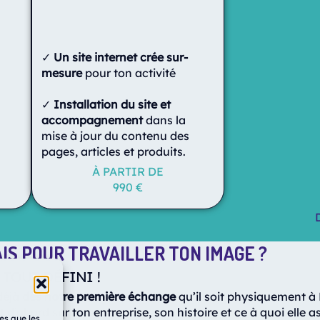
✓
Un site internet crée sur-
mesure
pour ton activité
✓
Installation du site et
accompagnement
dans la
mise à jour du contenu des
pages, articles et produits.
À PARTIR DE
990 €
IS POUR TRAVAILLER TON IMAGE ?
 TOUT DÉFINI !
déjà
dès notre première échange
qu’il soit physiquement 
’abord sur ton entreprise, son histoire et ce à quoi elle asp
les que les