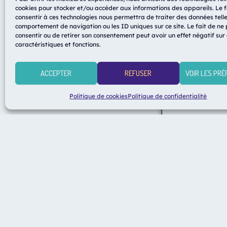
cookies pour stocker et/ou accéder aux informations des appareils. Le f
Cette rencontre, est l’occasion d’é
consentir à ces technologies nous permettra de traiter des données telle
comportement de navigation ou les ID uniques sur ce site. Le fait de ne
tu es
, au service de ton entreprise.
consentir ou de retirer son consentement peut avoir un effet négatif sur
caractéristiques et fonctions.
On clarifie
ce qui fait sens
,
en posant
ACCEPTER
REFUSER
VOIR LES PR
Tu as créé ton i
Politique de cookies
Politique de confidentialité
Je t’offre
15 %
d