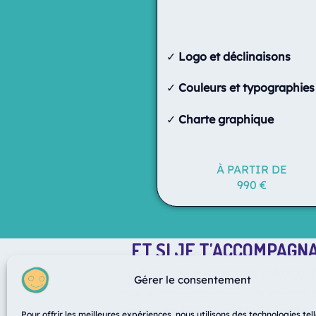
✓
Logo et déclinaisons
✓
Couleurs et typographies
✓
Charte graphique
À PARTIR DE
990 €
ET SI JE T'ACCOMPAGNA
TU N'AS PAS BESOIN D'AVOIR
Gérer le consentement
Mon accompagnement commence 
partout en France, en se concentrant d
Pour offrir les meilleures expériences, nous utilisons des technologies tel