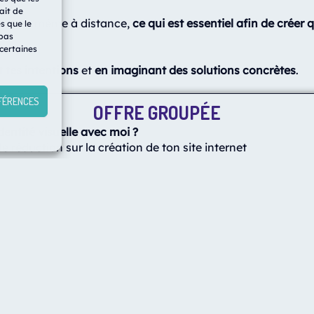
ait de
changer, même à distance,
ce qui est essentiel afin de créer
s que le
 pas
 certaines
 tes intentions
et
en imaginant des solutions concrètes
.
ÉFÉRENCES
OFFRE GROUPÉE
dentité visuelle avec moi ?
e réduction sur la création de ton site internet
D'AUTRES ONT DÉJÀ FAIT CE CHOIX