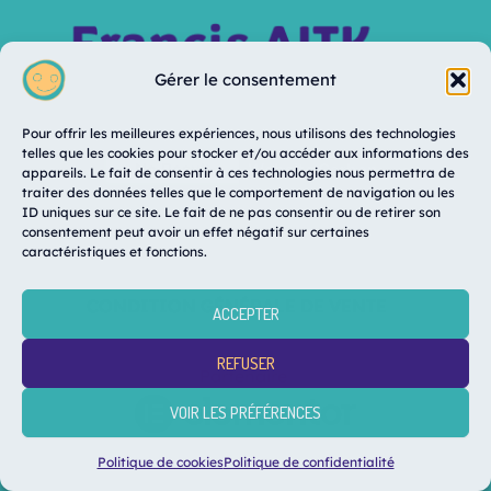
Gérer le consentement
© Copyright 2026 FrancisAITK
Pour offrir les meilleures expériences, nous utilisons des technologies
telles que les cookies pour stocker et/ou accéder aux informations des
No Result
Website Carbon
appareils. Le fait de consentir à ces technologies nous permettra de
traiter des données telles que le comportement de navigation ou les
ID uniques sur ce site. Le fait de ne pas consentir ou de retirer son
consentement peut avoir un effet négatif sur certaines
caractéristiques et fonctions.
MENTIONS LÉGALES
CONDITION GÉNÉRALE DE VENTE
ACCEPTER
REFUSER
Partenaire
VOIR LES PRÉFÉRENCES
Politique de cookies
Politique de confidentialité